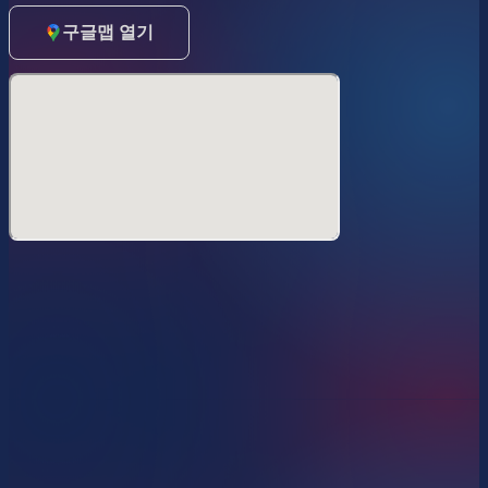
구글맵 열기
東京のPrideの風物詩、
Happy Pride Tea Dance
パレードの余韻を、表参道の圧倒的な大空間で。
代々木公園から徒歩圏内。年一回、この場所でしか味わえな
い特別なティー・ダンス。
パレードの熱気そのままに、歩いて合流できる至福の6時
間。
会場は、天井高を誇るアップスケールな表参道のプレミア
ム・スペース。
普段は体験できない非日常感たっぷりの洗練された空間で、
五感を解き放つ音楽体験をお届けします。