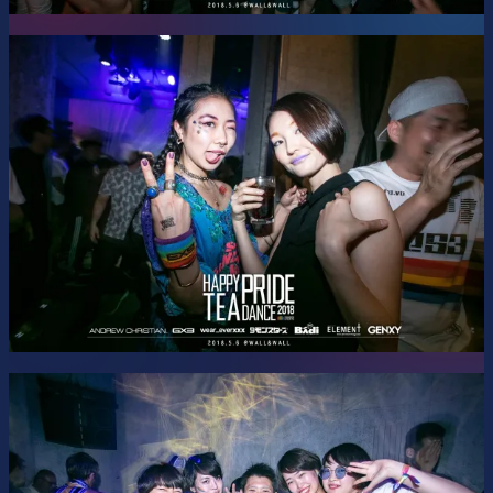
Z世代のアテンションスパンにピッタリ合う、展開早めのJ-
K- POPパーティー、JKRUSH. 敏腕DJsがショートミックス
で紡いで行くから物語はどんどん進んでいく。一瞬たりとも
見逃すな！
Music by DJs: