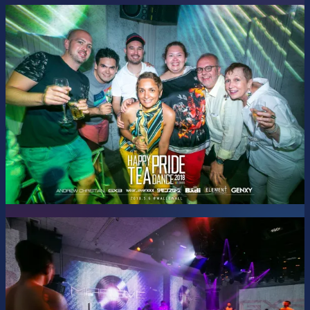
Music by DJs
:
KAZUbou & YOUYEAH
NISSY & ToMoCy
TOKYO DISCO PARFAIT (DJ SAWA & HIDEO)
TOMO & YUME
Twisted Disko (GAKKIE & Yohei)
SHUTOBI & YUKITA
Visuals by VJs
:
iNASE / KAWATA
Queens: