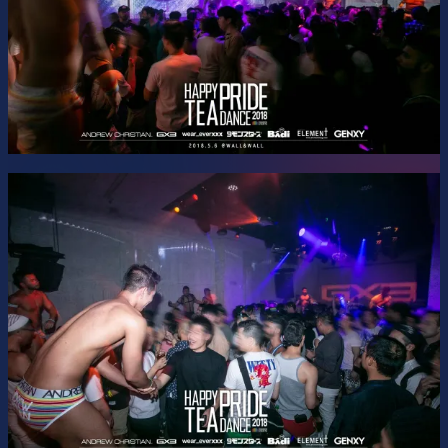
Bloody・Xi2 / Cerestia Grown / Kira Kira / Marrage /
MIA Scandals / RUI・BITON (類・美豚)
Gogos:
ATS / Chan / Dio / HIDE / Honoka Yamasaki / ichiro /
KENCHANA / LOVELI / LUM / NAO / RICO / Rose / RYoTA
/ RYU-DO / RYUJI / Sai / SASUKE / SHAO / SHINGEN /
SHOTA / SHUTO / SOU / TAISHI / TANTAN / TASUKU /
TEN / TOMO / TOWA / YOSHIYUKI
[Room 2]
JKRUSH
— J-POP & K-POP
Party