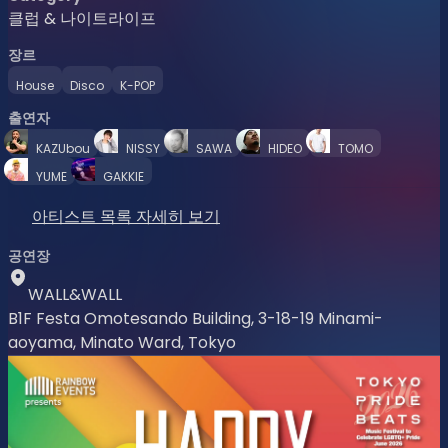
클럽 & 나이트라이프
장르
House
Disco
K-POP
출연자
KAZUbou
NISSY
SAWA
HIDEO
TOMO
YUME
GAKKIE
아티스트 목록 자세히 보기
공연장
WALL&WALL
B1F Festa Omotesando Building, 3-18-19 Minami-
aoyama, Minato Ward, Tokyo