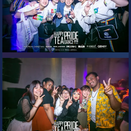
AKITO / hira / HYUN / MON / NAOKI / NISSY / RYUYA /
YUKITA
---
Door Boys: DAI / KENT
Jagermeister Boy: TAKA
Nothosaur Boy: YUTA
Photographers: Joe / SHUTOBI
Promoter: TOMOKING
Stage Managers: C / SHOWICHIN
Technical Expert: Terako
Visual Designer: dai