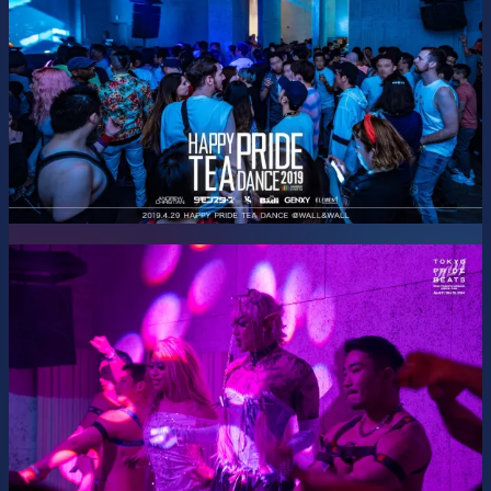
https://twitter.com/RbwEvents
https://www.instagram.com/rbwevents/
https://www.facebook.com/RbwEvents/
Tokyo Pride Beats 2026
このパーティーは、LGBTQ+プライドを祝福するミュージッ