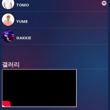
TOMO
[Room 1]
YUME
12人のDJ、30人超のパフォーマー、2
人のVJ
GAKKIE
東京最高峰が交差するこの日だけのス
ペクタクル
갤러리
ハウス、ディスコからEDMまで、1時間×6組の濃密なセッシ
ョン。
ゴーゴーとクィーンが乱舞する全5回の豪華絢爛なショーと
ともに、4つ打ち音楽の真髄を体感してください。
音と光、ショーと映像が交差する、究極の6時間！