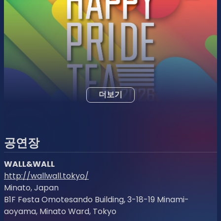
더보기
공연장
WALL&WALL
http://wallwall.tokyo/
Minato, Japan
B1F Festa Omotesando Building, 3-18-19 Minami-
aoyama, Minato Ward, Tokyo