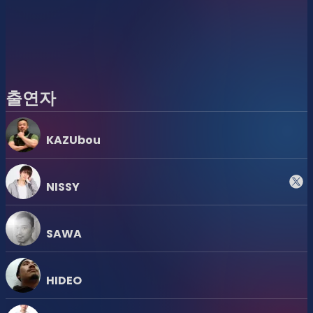
ここは、全ての人が受け入れられる場所。
自然体の自分で、自分らしく楽しめる。そんな温かく自由な
空気が会場に充満しています。
いつでも行ける場所ではなく、この日、この場所でしか出会
えない感動を。
출연자
総勢約60名のキャストとともに、プライドの祝杯をあげま
しょう！
KAZUbou
Happy Pride Tea Dance
NISSY
2026
SAWA
6/7（日）Sunday, June 7
16:00-22:00 @
Wall&Wall
HIDEO
東京都港区南青山3-18-19 フェスタ表参道ビルB1