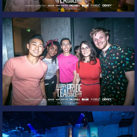
---
協賛： Nothosaur
This party is the Opening Beat of
Tokyo Pride Beats
2026
.
Produced and Presented by
RainbowEvents
.
SNS (FB/IG/TW:
R
bwEvents)
最新情報はSNSで！Get updated on our SNS pages!