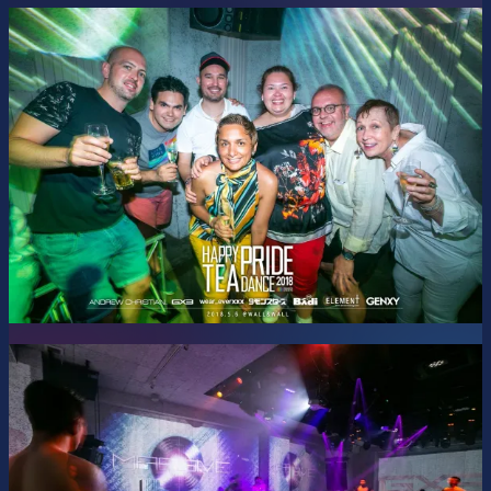
ハウス、ディスコからEDMまで、1時間×6組の濃密なセッシ
ョン。
ゴーゴーとクィーンが乱舞する全5回の豪華絢爛なショーと
ともに、4つ打ち音楽の真髄を体感してください。
音と光、ショーと映像が交差する、究極の6時間！
Music by DJs
:
KAZUbou & YOUYEAH
NISSY & ToMoCy
TOKYO DISCO PARFAIT (DJ SAWA & HIDEO)
TOMO & YUME
Twisted Disko (GAKKIE & Yohei)
SHUTOBI & YUKITA
Visuals by VJs
: