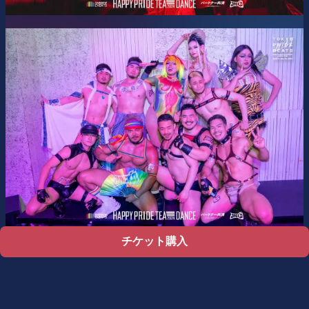
チケット購入
サポート
利用規約
プライバシーポリシー
特定商取引法に基づく表記
チケット不正転売について
©
Zaiko
K.K.
•
無断複写・転載を禁じます。