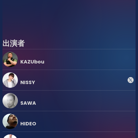
ーとDrag Queenが乱舞する、熱気あふれる豪華ショー
タイムを計5回お届けします！
Room 2:
Z世代のアテンションスパンにピッタリ合う、展開早め
出演者
のJ- & K-POPパーティー「JKRUSH」が始動！敏腕
DJsがショートミックスで紡いでいくノンストップの物
語を一瞬たりとも見逃すな！
KAZUbou
ありのままの自分で自由にお祝いし、総勢およそ60名の個
性豊かな出演者たちと一緒に乾杯しましょう。この日、この
NISSY
場所にしか存在しない特別な瞬間をどうぞお見逃しなく！
SAWA
Happy Pride Tea Dance
HIDEO
2026