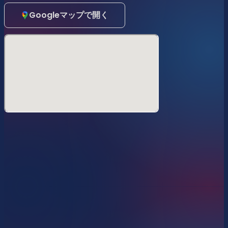
Googleマップで開く
東京のPrideの風物詩、
Happy Pride Tea Dance
プライドマンスの興奮とエネルギーをそのままに！
代々木公園からすぐ。6月の東京プライドを華やかに彩る恒
例の「プレミアム・ティーダンス」が今年も開催！表参道の
圧倒的な開放感を誇る上質な空間で、至福の6時間を共に過
ごしましょう。
Room 1:
音楽が五感を呼び覚ます洗練された空間。Gogoダンサ