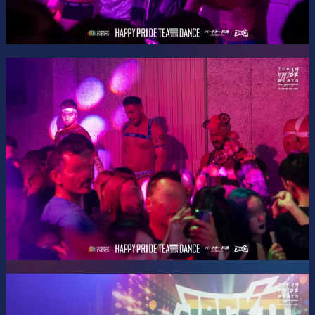
https://www.instagram.com/rbwevents/
https://www.facebook.com/RbwEvents/
Tokyo Pride Beats 2026
このパーティーは、LGBTQ+プライドを祝福するミュージッ
クフェス、
Tokyo Pride Beats 2026
のオープニングビー
トして開催されます。