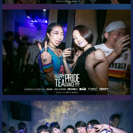
JKRUSH
— J-POP & K-POP
Party