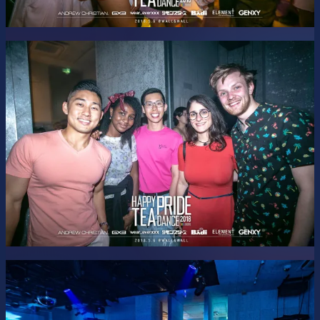
---
Door Boys: DAI / KENT
Jagermeister Boy: TAKA
Nothosaur Boy: YUTA
Photographers: Joe / SHUTOBI
Promoter: TOMOKING
Stage Managers: C / SHOWICHIN
Technical Expert: Terako
Visual Designer: dai
---