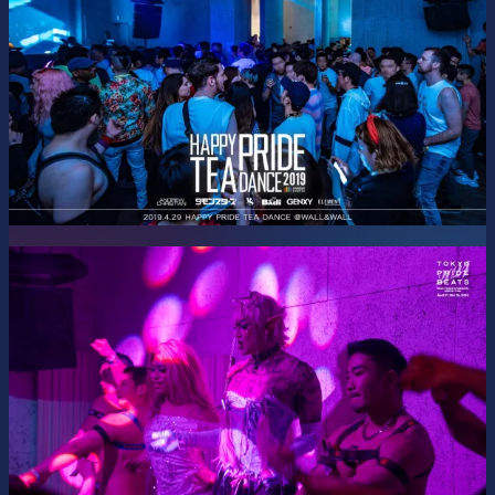
協賛： Jack'd / Nothosaur
This party is the Opening Beat of
Tokyo Pride Beats
2026
.
Produced and Presented by
RainbowEvents
.
SNS (FB/IG/TW:
R
bwEvents)
最新情報はSNSで！Get updated on our SNS pages!
https://twitter.com/RbwEvents