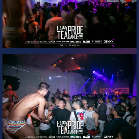
iNASE / KAWATA
Queens:
Bloody・Xi2 / Cerestia Grown / Kira Kira / MIA
Scandals / RUI・BITON (類・美豚)
Gogos:
ATS / Chan / Dio / HIDE / Honoka Yamasaki / ichiro /
KENCHANA / LOVELI / LUM / NAO / RICO / Rose / RYoTA
/ RYU-DO / RYUJI / Sai / SASUKE / SHAO / SHINGEN /
SHOTA / SHUTO / SOU / TAISHI / TANTAN / TASUKU /
TEN / TOMO / TOWA / YOSHIYUKI
[Room 2]