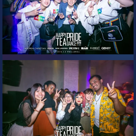
Z世代のアテンションスパンにピッタリ合う、展開早めのJ-
K- POPパーティー、JKRUSH. 敏腕DJsがショートミックス
で紡いで行くから物語はどんどん進んでいく。一瞬たりとも
見逃すな！
Music by DJs:
AKITO / hira / HYUN / MON / NAOKI / NISSY / RYUYA /
YUKITA