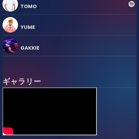
TOMO
6/7（日）Sunday, June 7
16:00-22:00 @
Wall&Wall
YUME
東京都港区南青山3-18-19 フェスタ表参道ビルB1
GAKKIE
[Room 1]
12人のDJ、30人超のパフォーマー、2
ギャラリー
人のVJ
東京最高峰が交差するこの日だけのス
ペクタクル