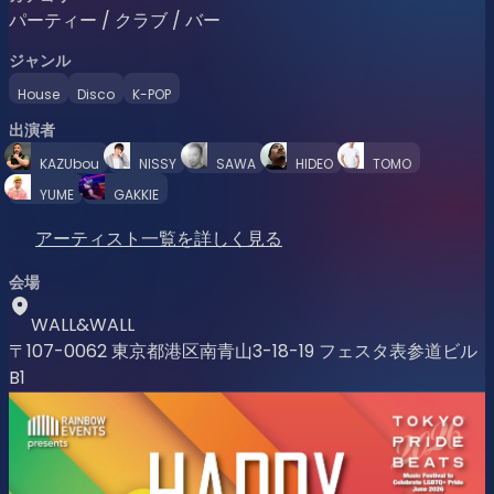
パーティー / クラブ / バー
ジャンル
House
Disco
K-POP
出演者
KAZUbou
NISSY
SAWA
HIDEO
TOMO
YUME
GAKKIE
アーティスト一覧を詳しく見る
会場
WALL&WALL
〒107-0062 東京都港区南青山3-18-19 フェスタ表参道ビル
B1