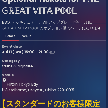
𝔾ℝ𝔼𝔸𝕋 𝕍𝕀𝕋𝔸 ℙ𝕆𝕆𝕃
BBQ, デッキチェアー、VIPアップグレード等、𝕋ℍ𝔼
𝔾ℝ𝔼𝔸𝕋 𝕍𝕀𝕋𝔸 ℙ𝕆𝕆𝕃のオプション購入ページになります
Details
Venue
Event date
Jul 11 (Sat) 15:00 – 21:00
JST
Category
Clubs & Nightlife
Venue
Hilton Tokyo Bay
1-8 Maihama, Urayasu, Chiba 279-0031
[スタンダードのお客様限定