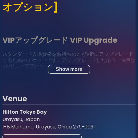
オプション]
VIPアップグレード VIP Upgrade
スタンダード入場資格をお持ちの方がVIPにアップグレード
するためのチケットです。アップグレードした場合、特典は
VIP特典に変更になります。
Show more
This ticket is for Standard ticket holders to upgrade to
VIP. The privileges will be changed to VIP privileges:
優先入場 (オープン時/入場制限や待機列が発生した時)
Venue
CHANDON or ソフトドリンクグラス (スタンダードに
付いているスパークリングワインから変更)１杯付
Hilton Tokyo Bay
Urayasu, Japan
バーでのVIP専用レーン
1-8 Maihama, Urayasu, Chiba 279-0031
デッキチェアー (パラソルとサイドテーブルは、それら1